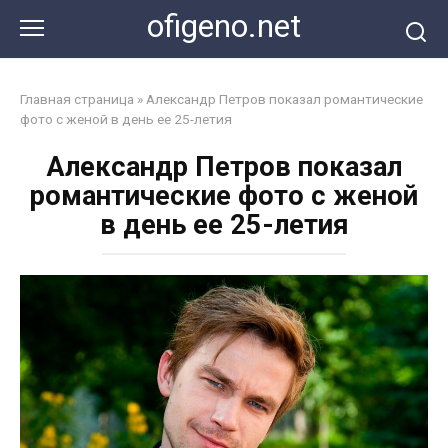
Перейти
ofigeno.net
к
контенту
Главная страница
»
Александр Петров показал романтические
фото с женой в день ее 25-летия
Александр Петров показал
романтические фото с женой
в день ее 25-летия