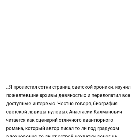
…Я пролистал сотни страниц светской хроники, изучил
пожелтевшие архивы девяностых и перелопатил все
доступные интервью. Честно говоря, биография
светской львицы нулевых Анастасии Калманович
читается как сценарий отличного авантюрного
романа, который автор писал то ли под градусом
вдохновения, то ли от острой нехватки денег на