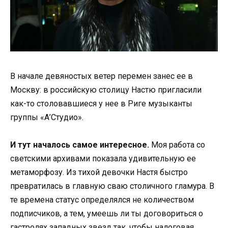
В начале девяностых ветер перемен занес ее в
Москву: в российскую столицу Настю пригласили
как-то столовавшиеся у нее в Риге музыканты
группы «А’Студио».
И тут началось самое интересное.
Моя работа со
светскими архивами показала удивительную ее
метаморфозу. Из тихой девочки Настя быстро
превратилась в главную сваю столичного гламура. В
те времена статус определялся не количеством
подписчиков, а тем, умеешь ли ты договориться о
гастролях западных звезд так, чтобы налоговая