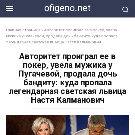
Перейти
ofigeno.net
к
контенту
Главная страница
»
Авторитет проиграл ее в покер, увела
мужика у Пугачевой, продала дочь бандиту: куда пропала
легендарная светская львица Настя Калманович
Авторитет проиграл ее в
покер, увела мужика у
Пугачевой, продала дочь
бандиту: куда пропала
легендарная светская львица
Настя Калманович