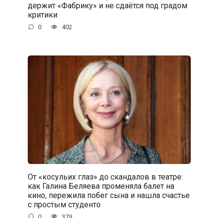
держит «Фабрику» и не сдаётся под градом
критики
0
402
От «косульих глаз» до скандалов в театре:
как Галина Беляева променяла балет на
кино, пережила побег сына и нашла счастье
с простым студенто
0
379