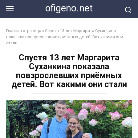
Перейти
ofigeno.net
к
контенту
Главная страница
»
Cпустя 13 лет Маргарита Суханкина
показала повзрослевших приёмных детей. Вот какими они
стали
Cпустя 13 лет Маргарита
Суханкина показала
повзрослевших приёмных
детей. Вот какими они стали