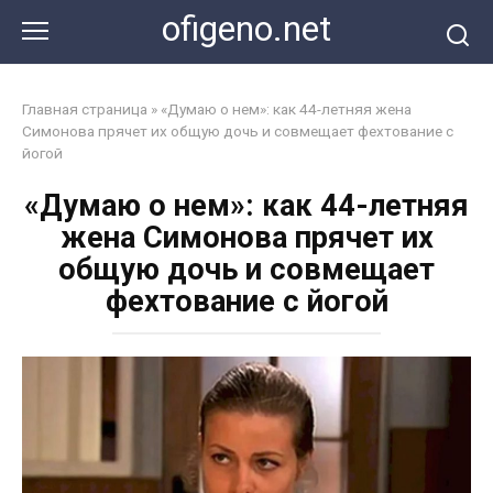
Перейти
ofigeno.net
к
контенту
Главная страница
»
«Думаю о нем»: как 44-летняя жена
Симонова прячет их общую дочь и совмещает фехтование с
йогой
«Думаю о нем»: как 44-летняя
жена Симонова прячет их
общую дочь и совмещает
фехтование с йогой