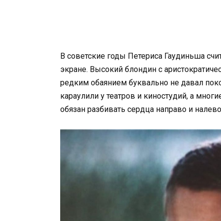
В советские годы Петериса Гаудиньша счи
экране. Высокий блондин с аристократич
редким обаянием буквально не давал пок
караулили у театров и киностудий, а мно
обязан разбивать сердца направо и налево