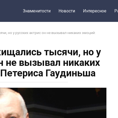
Знаменитости
Новости
Интересное
Р
чи, но у русских актрис он не вызывал никаких эмоций:
хищались тысячи, но у
он не вызывал никаких
 Петериса Гаудиньша