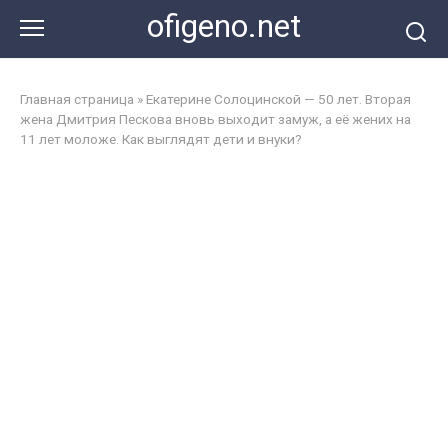
Перейти
ofigeno.net
к
контенту
Главная страница
»
Екатерине Солоцинской — 50 лет. Вторая
жена Дмитрия Пескова вновь выходит замуж, а её жених на
11 лет моложе. Как выглядят дети и внуки?