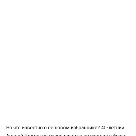
Но что известно о ее новом избраннике? 40-летний
Андрей Григорьев ранее никогда не состоял в браке.