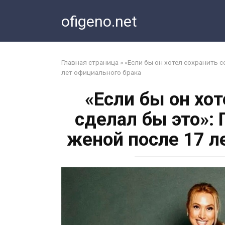
Перейти
ofigeno.net
к
контенту
Главная страница
»
«Если бы он хотел сохранить с
лет официального брака
«Если бы он хо
сделал бы это»: 
женой после 17 л