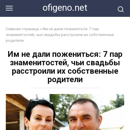
Перейти
ofigeno.net
к
контенту
Главная страница
»
Им не дали пожениться: 7 пар
знаменитостей, чьи свадьбы расстроили их собственные
родители
Им не дали пожениться: 7 пар
знаменитостей, чьи свадьбы
расстроили их собственные
родители