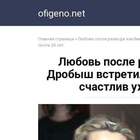
Перейти
ofigeno.net
к
контенту
Главная страница
»
Любовь после развода: как Ви
почти 20 лет
Любовь после 
Дробыш встретил
счастлив у