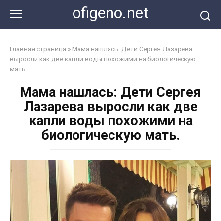
Перейти
ofigeno.net
к
контенту
Главная страница
»
Мама нашлась: Дети Сергея Лазарева
выросли как две капли воды похожими на биологическую
мать.
Мама нашлась: Дети Сергея
Лазарева выросли как две
капли воды похожими на
биологическую мать.