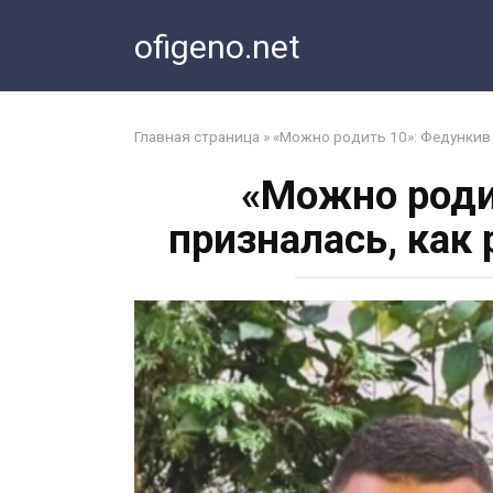
Перейти
ofigeno.net
к
контенту
Главная страница
»
«Можно родить 10»: Федункив 
«Можно роди
призналась, как