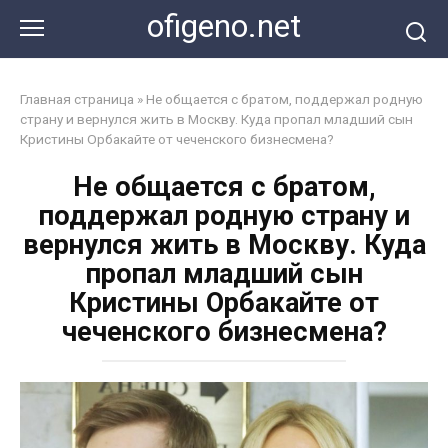
Перейти
ofigeno.net
к
контенту
Главная страница
»
Не общается с братом, поддержал родную
страну и вернулся жить в Москву. Куда пропал младший сын
Кристины Орбакайте от чеченского бизнесмена?
Не общается с братом,
поддержал родную страну и
вернулся жить в Москву. Куда
пропал младший сын
Кристины Орбакайте от
чеченского бизнесмена?