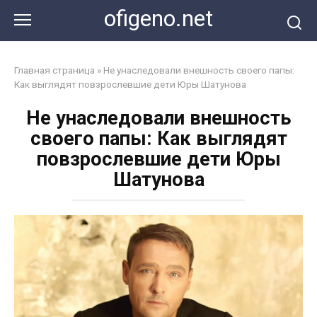
Перейти
ofigeno.net
к
контенту
Главная страница
»
Не унаследовали внешность своего папы:
Как выглядят повзрослевшие дети Юры Шатунова
Не унаследовали внешность
своего папы: Как выглядят
повзрослевшие дети Юры
Шатунова