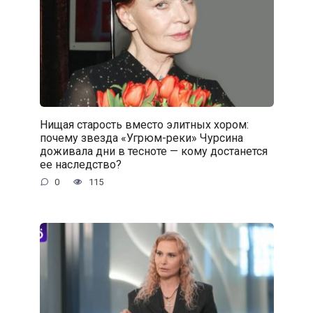
Нищая старость вместо элитных хором:
почему звезда «Угрюм-реки» Чурсина
доживала дни в тесноте — кому достанется
ее наследство?
0
115