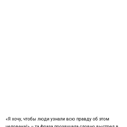
«Я хочу, чтобы люди узнали всю правду об этом
человеке!» – та фраза прозвучала словно выстрел в