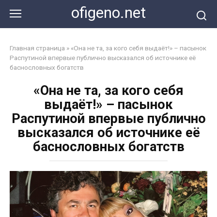
Перейти
ofigeno.net
к
контенту
Главная страница
»
«Она не та, за кого себя выдаёт!» – пасынок
Распутиной впервые публично высказался об источнике её
баснословных богатств
«Она не та, за кого себя
выдаёт!» – пасынок
Распутиной впервые публично
высказался об источнике её
баснословных богатств