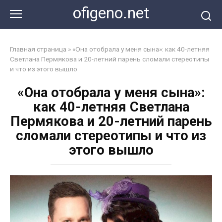
Перейти
ofigeno.net
к
контенту
Главная страница
»
«Она отобрала у меня сына»: как 40-летняя
Светлана Пермякова и 20-летний парень сломали стереотипы
и что из этого вышло
«Она отобрала у меня сына»:
как 40-летняя Светлана
Пермякова и 20-летний парень
сломали стереотипы и что из
этого вышло