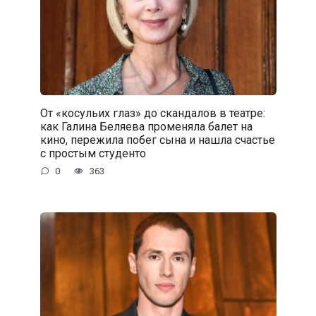
От «косульих глаз» до скандалов в театре:
как Галина Беляева променяла балет на
кино, пережила побег сына и нашла счастье
с простым студенто
0
363