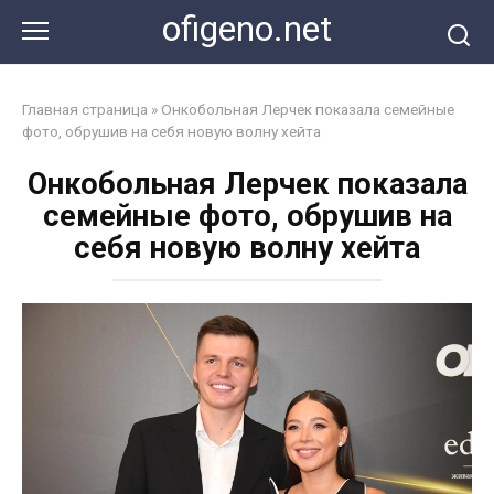
Перейти
ofigeno.net
к
контенту
Главная страница
»
Онкобольная Лерчек показала семейные
фото, обрушив на себя новую волну хейта
Онкобольная Лерчек показала
семейные фото, обрушив на
себя новую волну хейта