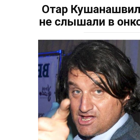
Отар Кушанашвили
не слышали в онк