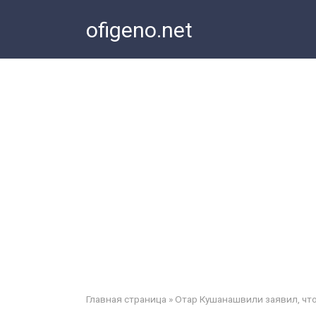
Перейти
ofigeno.net
к
контенту
Главная страница
»
Отар Кушанашвили заявил, что