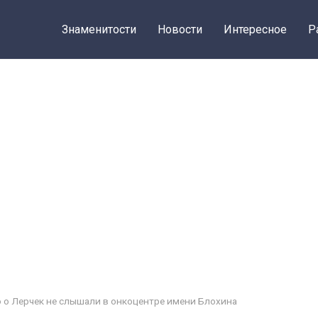
Знаменитости
Новости
Интересное
Р
 о Лерчек не слышали в онкоцентре имени Блохина