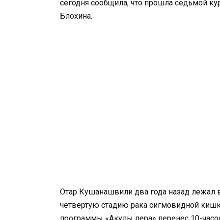
сегодня сообщила, что прошла седьмой ку
Блохина.
Отар Кушанашвили два года назад лежал в
четвертую стадию рака сигмовидной кишк
программы «Акулы пера» перенес 10-часо