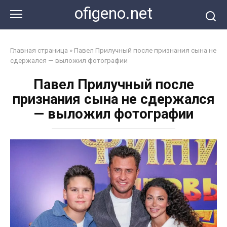
Перейти
ofigeno.net
к
контенту
Главная страница
»
Павел Прилучный после признания сына не
сдержался — выложил фотографии
Павел Прилучный после
признания сына не сдержался
— выложил фотографии