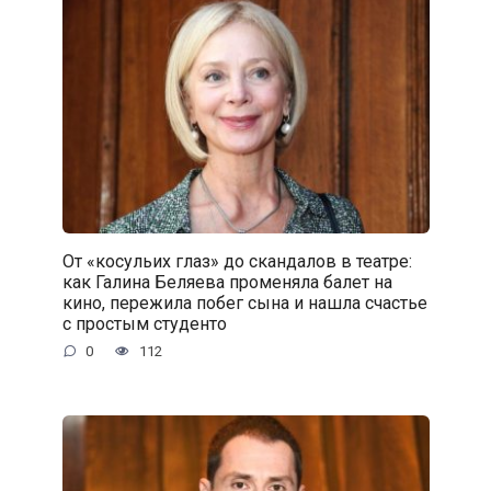
От «косульих глаз» до скандалов в театре:
как Галина Беляева променяла балет на
кино, пережила побег сына и нашла счастье
с простым студенто
0
112