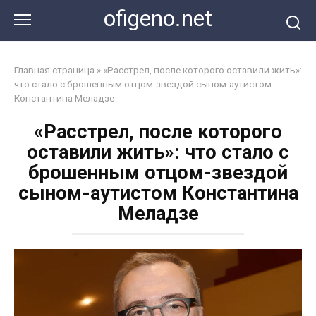
Перейти
ofigeno.net
к
контенту
Главная страница
»
«Расстрел, после которого оставили жить»:
что стало с брошенным отцом-звездой сыном-аутистом
Константина Меладзе
«Расстрел, после которого
оставили жить»: что стало с
брошенным отцом-звездой
сыном-аутистом Константина
Меладзе