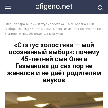
Перейти
ofigeno.net
к
контенту
Главная страница
»
«Статус холостяка — мой осознанный
выбор»: почему 45-летний сын Олега Газманова до сих пор не
женился и не даёт родителям внуков
«Статус холостяка — мой
осознанный выбор»: почему
45-летний сын Олега
Газманова до сих пор не
женился и не даёт родителям
внуков