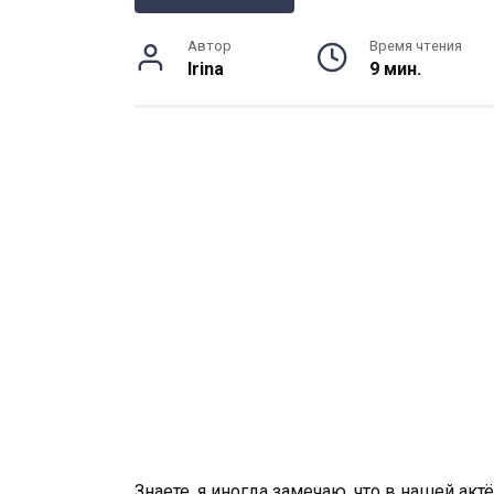
Автор
Время чтения
Irina
9 мин.
Знаете, я иногда замечаю, что в нашей акт