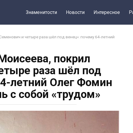
Знаменитости
Новости
Интересное
Р
Семенович и четыре раза шёл под венец»: почему 64-летний
 Моисеева, покрил
етыре раза шёл под
64-летний Олег Фомин
ь с собой «трудом»