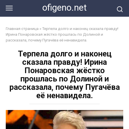
Перейти
ofigeno.net
к
контенту
Главная страница
»
Терпела долго и наконец сказала правду!
Ирина Понаровская жёстко прошлась по Долиной и
рассказала, почему Пугачёва её ненавидела.
Терпела долго и наконец
сказала правду! Ирина
Понаровская жёстко
прошлась по Долиной и
рассказала, почему Пугачёва
её ненавидела.