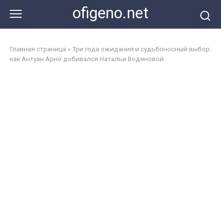
Перейти
ofigeno.net
к
контенту
Главная страница
»
Три года ожидания и судьбоносный выбор:
как Антуан Арно добивался Натальи Водяновой