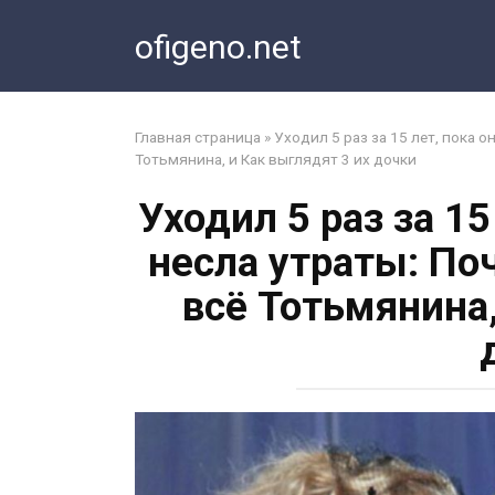
Перейти
ofigeno.net
к
контенту
Главная страница
»
Уходил 5 раз за 15 лет, пока 
Тотьмянина, и Как выглядят 3 их дочки
Уходил 5 раз за 15
несла утраты: По
всё Тотьмянина,