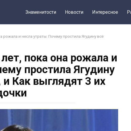
Знаменитости
Новости
Интересное
Р
она рожала и несла утраты: Почему простила Ягудину всё
 лет, пока она рожала и
чему простила Ягудину
 и Как выглядят 3 их
дочки