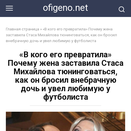
Перейти
ofigeno.net
к
контенту
Главная страница
»
«В кого его превратила» Почему жена
заставила Стаса Михайлова тюнинговаться, как он бросил
внебрачную дочь и увел любимую у футболиста
«В кого его превратила»
Почему жена заставила Стаса
Михайлова тюнинговаться,
как он бросил внебрачную
дочь и увел любимую у
футболиста