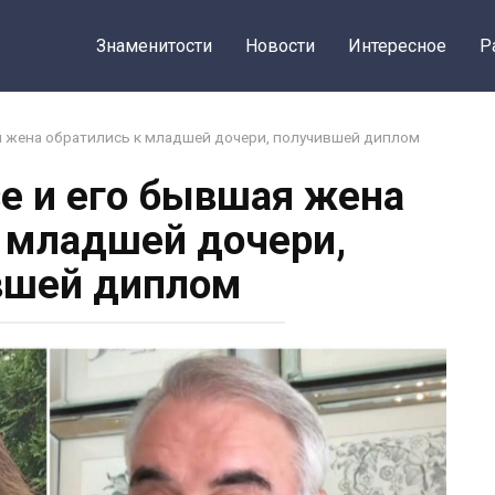
Знаменитости
Новости
Интересное
Р
я жена обратились к младшей дочери, получившей диплом
е и его бывшая жена
 младшей дочери,
вшей диплом