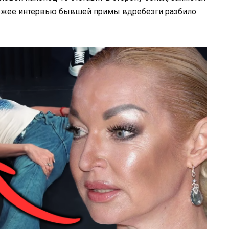
вежее интервью бывшей примы вдребезги разбило