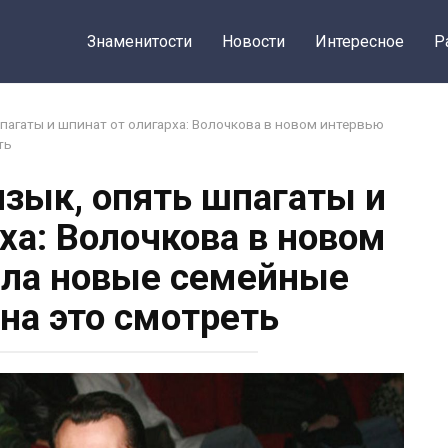
Знаменитости
Новости
Интересное
Р
агаты и шпинат от олигарха: Волочкова в новом интервью
ть
зык, опять шпагаты и
ха: Волочкова в новом
ла новые семейные
 на это смотреть