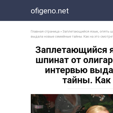
Перейти
ofigeno.net
к
контенту
Главная страница
»
Заплетающийся язык, опять шп
выдала новые семейные тайны. Как на это смотре
Заплетающийся я
шпинат от олигар
интервью выда
тайны. Как