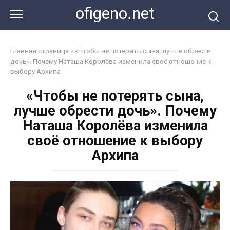
Перейти
ofigeno.net
к
контенту
Главная страница
»
«Чтобы не потерять сына, лучше обрести
дочь». Почему Наташа Королёва изменила своё отношение к
выбору Архипа
«Чтобы не потерять сына,
лучше обрести дочь». Почему
Наташа Королёва изменила
своё отношение к выбору
Архипа