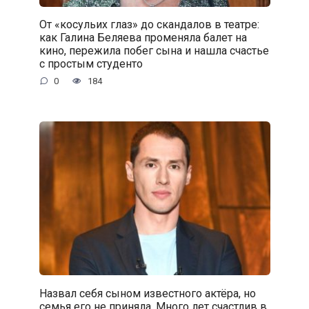
От «косульих глаз» до скандалов в театре:
как Галина Беляева променяла балет на
кино, пережила побег сына и нашла счастье
с простым студенто
0
184
Назвал себя сыном известного актёра, но
семья его не приняла. Много лет счастлив в