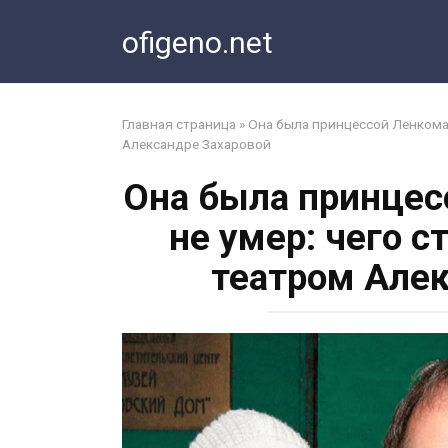
Перейти
ofigeno.net
к
контенту
Главная страница
»
Она была принцессой Ленкома, 
Александре Захаровой
Она была принцес
не умер: чего с
театром Алек