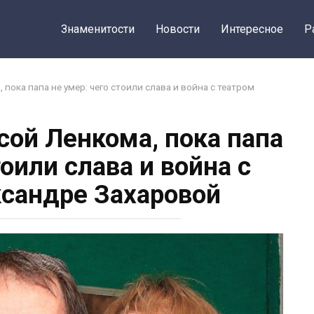
Знаменитости
Новости
Интересное
Р
пока папа не умер: чего стоили слава и война с театром
сой Ленкома, пока папа
тоили слава и война с
сандре Захаровой