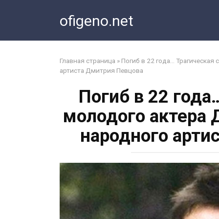
Перейти
ofigeno.net
к
контенту
Главная страница
»
Погиб в 22 года… Трагическая
артиста Дмитрия Певцова
Погиб в 22 года
молодого актера 
народного арти