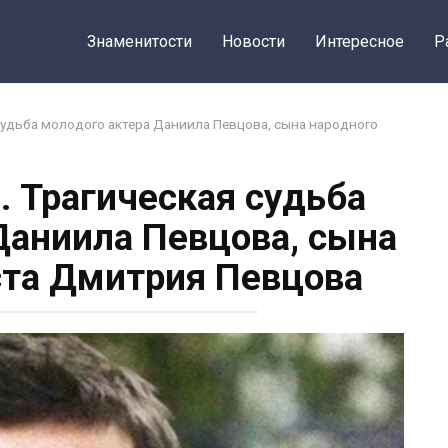
Знаменитости
Новости
Интересное
Р
 судьба молодого актера Даниила Певцова, сына народного
… Трагическая судьба
Даниила Певцова, сына
ста Дмитрия Певцова