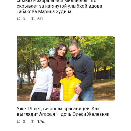
семью и забрала все миллионы: что
скрывает за натянутой улыбкой вдова
Табакова Марина Зудина
0
537
Уже 19 лет, выросла красавицей. Как
выглядит Агафья — дочь Олеси Железняк
0
1.7к.