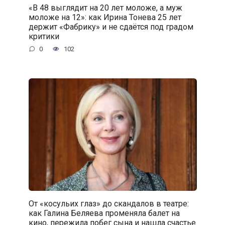
«В 48 выглядит на 20 лет моложе, а муж
моложе на 12»: как Ирина Тонева 25 лет
держит «Фабрику» и не сдаётся под градом
критики
0
102
От «косульих глаз» до скандалов в театре:
как Галина Беляева променяла балет на
кино, пережила побег сына и нашла счастье