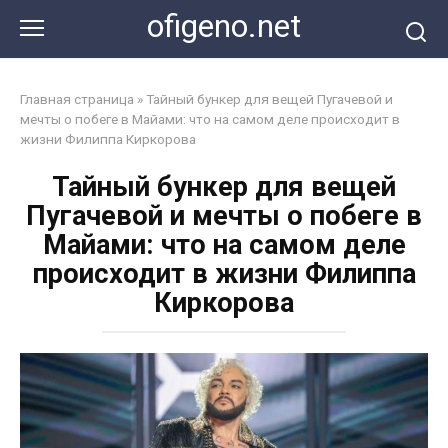
Перейти
ofigeno.net
к
контенту
Главная страница
»
Тайный бункер для вещей Пугачевой и
мечты о побеге в Майами: что на самом деле происходит в
жизни Филиппа Киркорова
Тайный бункер для вещей
Пугачевой и мечты о побеге в
Майами: что на самом деле
происходит в жизни Филиппа
Киркорова