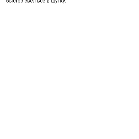
быстро свел все в шутку.