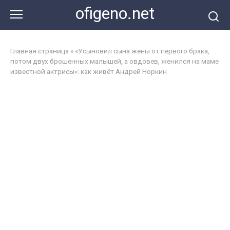
Перейти
ofigeno.net
к
контенту
Главная страница
»
«Усыновил сына жены от первого брака,
потом двух брошенных малышей, а овдовев, женился на маме
известной актрисы»: как живёт Андрей Норкин