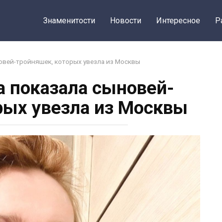
Знаменитости
Новости
Интересное
Р
овей-тройняшек, которых увезла из Москвы
а показала сыновей-
рых увезла из Москвы