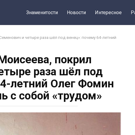
Поделитьс
Знаменитости
Новости
Интересное
Р
Семенович и четыре раза шёл под венец»: почему 64-летний
 Моисеева, покрил
етыре раза шёл под
64-летний Олег Фомин
ь с собой «трудом»