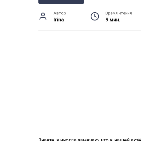
Автор
Время чтения
Irina
9 мин.
Знаете, я иногда замечаю, что в нашей акт